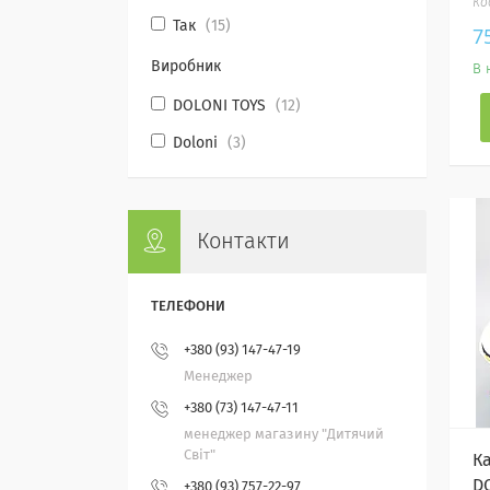
Так
15
7
Виробник
В 
DOLONI TOYS
12
Doloni
3
Контакти
+380 (93) 147-47-19
Менеджер
+380 (73) 147-47-11
менеджер магазину "Дитячий
Світ"
К
D
+380 (93) 757-22-97