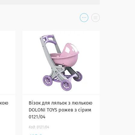
ькою
Візок для ляльок з люлькою
DOLONI TOYS рожев з сірим
0121/04
0121/04