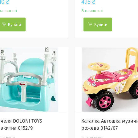
40 ₴
495 ₴
наявності
В наявності
Купити
Купити
ачеля DOLONI TOYS
Каталка Автошка музич
лакитна 0152/9
рожева 0142/07