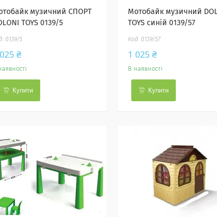
отобайк музичний СПОРТ
Мотобайк музичний DO
OLONI TOYS 0139/5
TOYS синій 0139/57
0139/5
0139/57
 025 ₴
1 025 ₴
наявності
В наявності
Купити
Купити