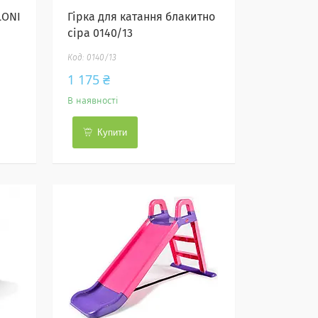
LONI
Гірка для катання блакитно
сіра 0140/13
0140/13
1 175 ₴
В наявності
Купити