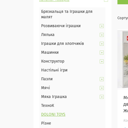
Брязкальця та Іграшки для
малят
Розвиваючи іграшки
Лялька
Іграшки для хлопчиків
Машинки
Конструктор
Настільні ігри
Пазли
Мячі
Мяка Іграшка
М
д
ТехноК
Ж
DOLONI TOYS
Різне