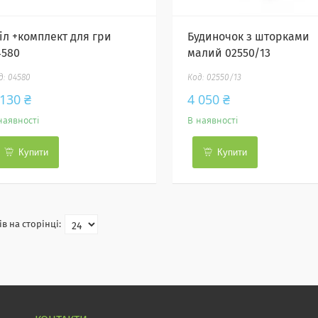
тіл +комплект для гри
Будиночок з шторками
4580
малий 02550/13
04580
02550/13
 130 ₴
4 050 ₴
наявності
В наявності
Купити
Купити