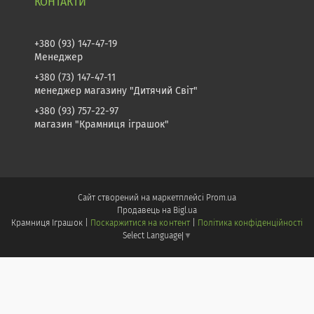
+380 (93) 147-47-19
Менеджер
+380 (73) 147-47-11
менеджер магазину "Дитячий Світ"
+380 (93) 757-22-97
магазин "Крамниця іграшок"
Сайт створений на маркетплейсі
Prom.ua
Продавець на Bigl.ua
Крамниця Іграшок |
Поскаржитися на контент
|
Політика конфіденційності
Select Language
▼