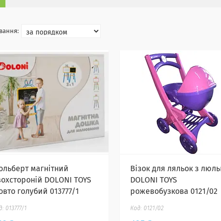
ольберт магнітний
Візок для ляльок з люл
вохстороній DOLONI TOYS
DOLONI TOYS
овто голубий 013777/1
рожевобузкова 0121/02
013777/1
0121/02