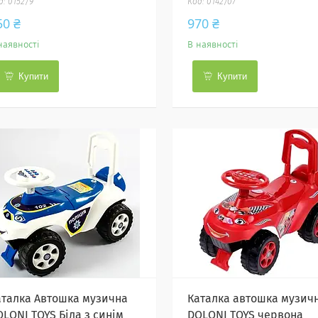
0152/9
0142/07
50 ₴
970 ₴
наявності
В наявності
Купити
Купити
аталка Автошка музична
Каталка автошка музич
OLONI TOYS Біла з синім
DOLONI TOYS червона