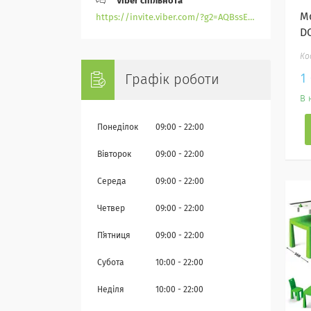
Viber спільнота
М
https://invite.viber.com/?g2=AQBssEoY%2BnoYS0s%2BXwepFFNlgGXPFVdlGjGP6MK%2FBkGOyTZLZtBsH6zAEPoCZ13j
D
1
Графік роботи
В 
Понеділок
09:00
22:00
Вівторок
09:00
22:00
Середа
09:00
22:00
Четвер
09:00
22:00
Пʼятниця
09:00
22:00
Субота
10:00
22:00
Неділя
10:00
22:00