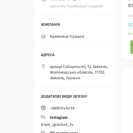
0
магазин "Крамниця іграшок"
9
В 
Крамниця Іграшок
вулиця Соборності, 13, Звягель,
Житомирська область, 11702,
Звягель, Україна
+380931474719
Instagram
Kram_igrashok_zv