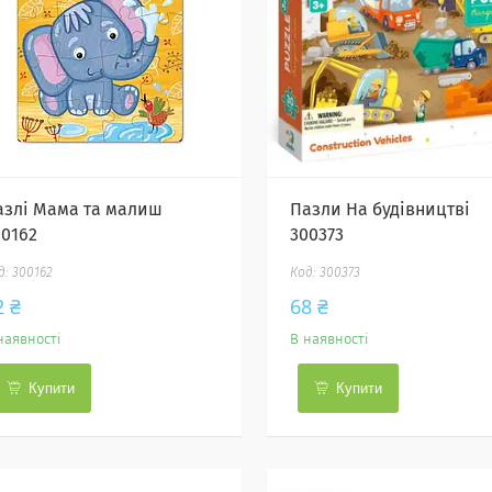
азлі Мама та малиш
Пазли На будівництві
00162
300373
300162
300373
2 ₴
68 ₴
наявності
В наявності
Купити
Купити