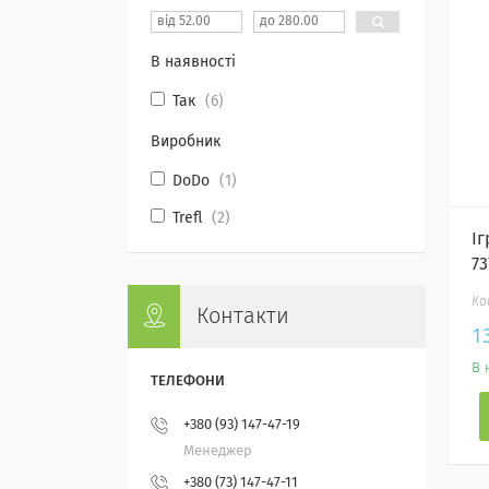
В наявності
Так
6
Виробник
DoDo
1
Trefl
2
І
73
Контакти
1
В 
+380 (93) 147-47-19
Менеджер
+380 (73) 147-47-11