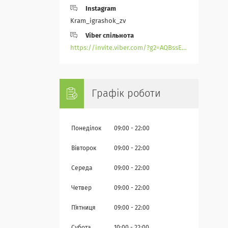
Instagram
Kram_igrashok_zv
Viber спільнота
https://invite.viber.com/?g2=AQBssEoY%2BnoYS0s%2BXwepFFNlgGXPFVdlGjGP6MK%2FBkGOyTZLZtBsH6zAEPoCZ13j
Графік роботи
Понеділок
09:00
22:00
Вівторок
09:00
22:00
Середа
09:00
22:00
Четвер
09:00
22:00
Пʼятниця
09:00
22:00