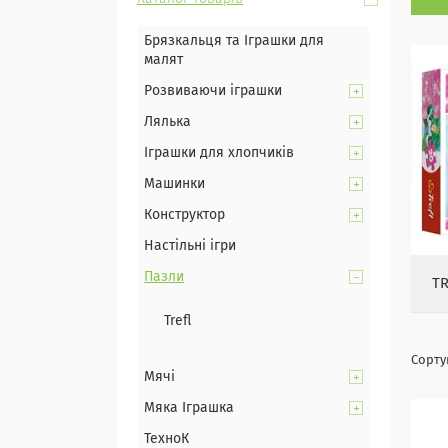
Брязкальця та Іграшки для
малят
Розвиваючи іграшки
Лялька
Іграшки для хлопчиків
Машинки
Конструктор
Настільні ігри
Пазли
TR
Trefl
Мячі
Мяка Іграшка
ТехноК