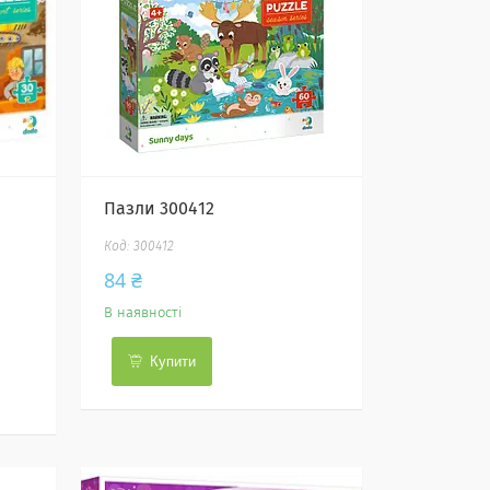
Пазли 300412
300412
84 ₴
В наявності
Купити