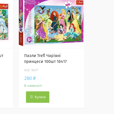
шт
Пазли Trefl Чарівні
принцеси 100шт 16417
16417
280 ₴
В наявності
Купити