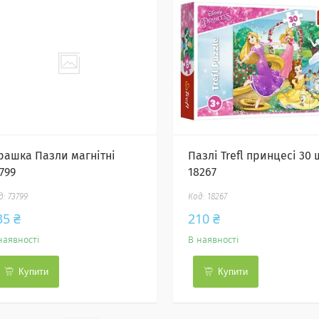
грашка Пазли магнітні
Пазлі Trefl принцесі 30 
799
18267
73799
18267
35 ₴
210 ₴
наявності
В наявності
Купити
Купити