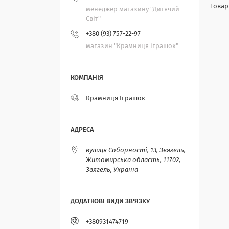
менеджер магазину "Дитячий
Світ"
+380 (93) 757-22-97
магазин "Крамниця іграшок"
Крамниця Іграшок
вулиця Соборності, 13, Звягель,
Житомирська область, 11702,
Звягель, Україна
+380931474719