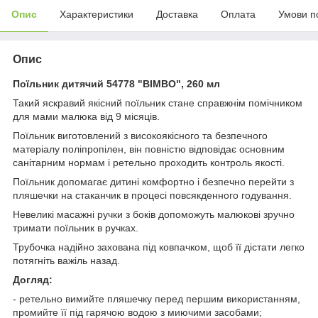
Опис
Характеристики
Доставка
Оплата
Умови п
Опис
Поїльник дитячий 54778 "BIMBO", 260 мл
Такий яскравий якісний поїльник стане справжнім помічником
для мами малюка від 9 місяців.
Поїльник виготовлений з високоякісного та безпечного
матеріалу поліпропілен, він повністю відповідає основним
санітарним нормам і ретельно проходить контроль якості.
Поїльник допомагає дитині комфортно і безпечно перейти з
пляшечки на стаканчик в процесі повсякденного годування.
Невеликі масажні ручки з боків допоможуть малюкові зручно
тримати поїльник в ручках.
Трубочка надійно захована під ковпачком, щоб її дістати легко
потягніть важіль назад.
Догляд:
- ретельно вимийте пляшечку перед першим використанням,
промийте її під гарячою водою з миючими засобами;