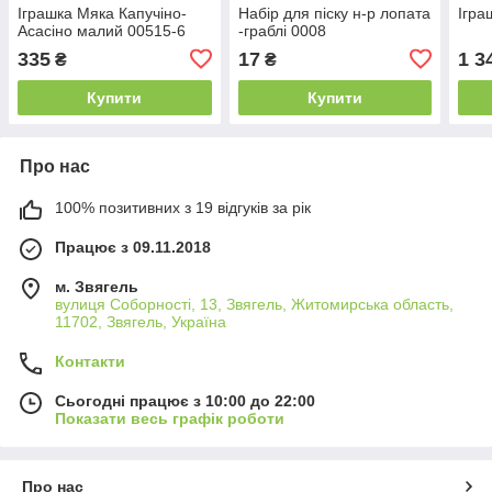
Іграшка Мяка Капучіно-
Набір для піску н-р лопата
Ігра
Асасіно малий 00515-6
-граблі 0008
335
17
1 3
₴
₴
Купити
Купити
Про нас
100% позитивних з 19 відгуків за рік
Працює з 09.11.2018
м. Звягель
вулиця Соборності, 13, Звягель, Житомирська область,
11702, Звягель, Україна
Контакти
Сьогодні працює з 10:00 до 22:00
Показати весь графік роботи
Про нас