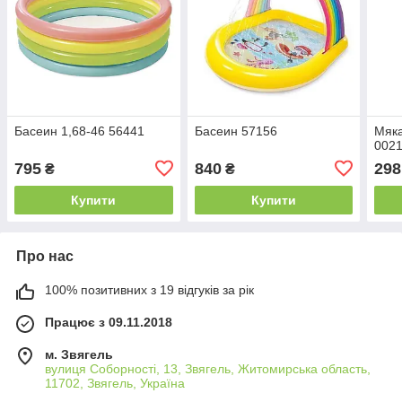
Басеин 1,68-46 56441
Басеин 57156
Мяка
0021
795
840
298
₴
₴
Купити
Купити
Про нас
100% позитивних з 19 відгуків за рік
Працює з 09.11.2018
м. Звягель
вулиця Соборності, 13, Звягель, Житомирська область,
11702, Звягель, Україна