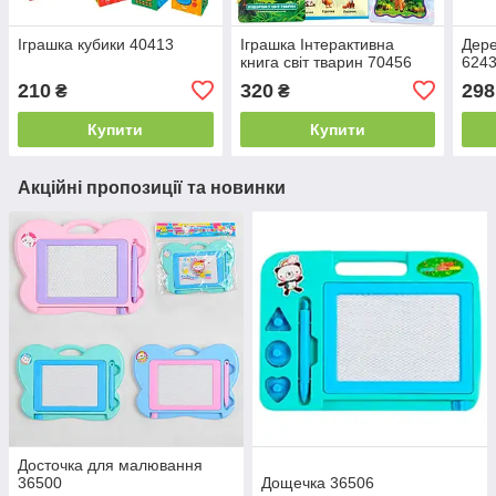
Іграшка кубики 40413
Іграшка Інтерактивна
Дере
книга світ тварин 70456
624
210
320
298
₴
₴
Купити
Купити
Акційні пропозиції та новинки
Досточка для малювання
36500
Дощечка 36506