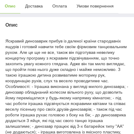
Опис
Доставка
Оплата
Умови повернення
Опис
Яскравий динозаврик прибув із далекої країни стародавніх
ящурів і готовий навчити тебе своїм фірмовим танцювальним
рухом. Але це ще не все, також він підготував невелику
концертну програму з яскравим підсвічуванням, що точно
захопить увагу кожного глядача. Адже він так мило виглядає,
що пройти повз нього дуже складно і майже неможливо. З
такою іграшкою дитина розвиватиме моторику рук,
координацію рухів, слух та весело проводитиме час.
Особливості: - Іграшка виконана у вигляді милого динозавра; -
динозавр обладнаний колесом вільного руху, що дозволить
йому переміщатися у будь-якому напрямку кімнатою; - під
час роботи іграшка підсвічується яскравими квітами та співає
веселу пісеньку про своїх друзів-динозаврів; - також під час
роботи іграшка рухає головою з боку на бік; - до динозаврика
додається 3 яйця, які під час свого танцю іграшка
залишатиме; - динозавр працює від 3-х батарейок типу "АА"
(не додаються); - іграшка виготовлена із якісного пластику,