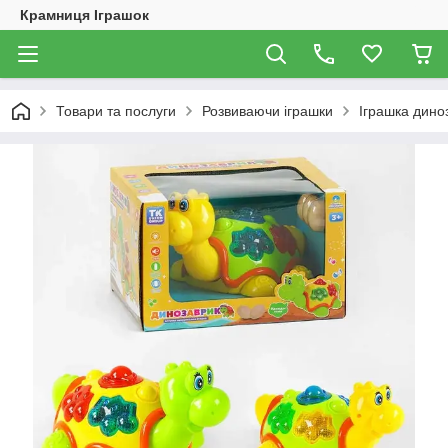
Крамниця Іграшок
Товари та послуги
Розвиваючи іграшки
Іграшка дино