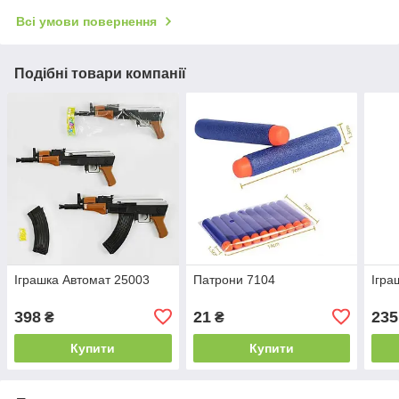
Всі умови повернення
Подібні товари компанії
Іграшка Автомат 25003
Патрони 7104
Ігра
398
21
235
₴
₴
Купити
Купити