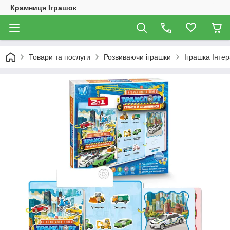
Крамниця Іграшок
Товари та послуги
Розвиваючи іграшки
Іграшка Інте