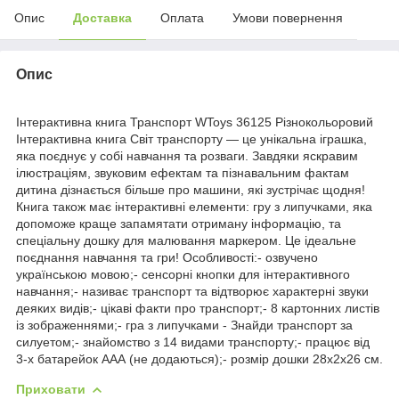
Опис
Доставка
Оплата
Умови повернення
Опис
Інтерактивна книга Транспорт WToys 36125 Різнокольоровий
Інтерактивна книга Світ транспорту — це унікальна іграшка,
яка поєднує у собі навчання та розваги. Завдяки яскравим
ілюстраціям, звуковим ефектам та пізнавальним фактам
дитина дізнається більше про машини, які зустрічає щодня!
Книга також має інтерактивні елементи: гру з липучками, яка
допоможе краще запамятати отриману інформацію, та
спеціальну дошку для малювання маркером. Це ідеальне
поєднання навчання та гри! Особливості:- озвучено
українською мовою;- сенсорні кнопки для інтерактивного
навчання;- називає транспорт та відтворює характерні звуки
деяких видів;- цікаві факти про транспорт;- 8 картонних листів
із зображеннями;- гра з липучками - Знайди транспорт за
силуетом;- знайомство з 14 видами транспорту;- працює від
3-х батарейок ААА (не додаються);- розмір дошки 28х2х26 см.
Приховати