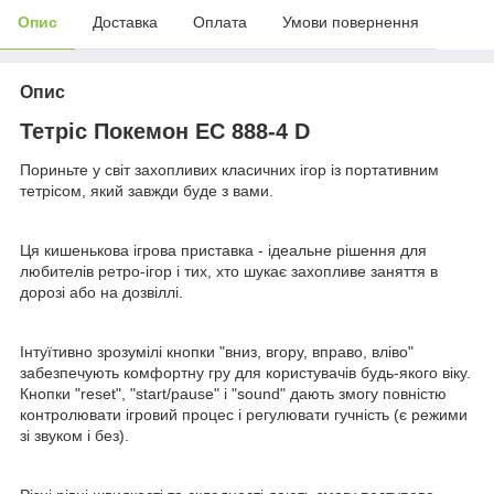
Опис
Доставка
Оплата
Умови повернення
Опис
Тетріс Покемон EC 888-4 D
Пориньте у світ захопливих класичних ігор із портативним
тетрісом, який завжди буде з вами.
Ця кишенькова ігрова приставка - ідеальне рішення для
любителів ретро-ігор і тих, хто шукає захопливе заняття в
дорозі або на дозвіллі.
Інтуїтивно зрозумілі кнопки "вниз, вгору, вправо, вліво"
забезпечують комфортну гру для користувачів будь-якого віку.
Кнопки "reset", "start/pause" і "sound" дають змогу повністю
контролювати ігровий процес і регулювати гучність (є режими
зі звуком і без).