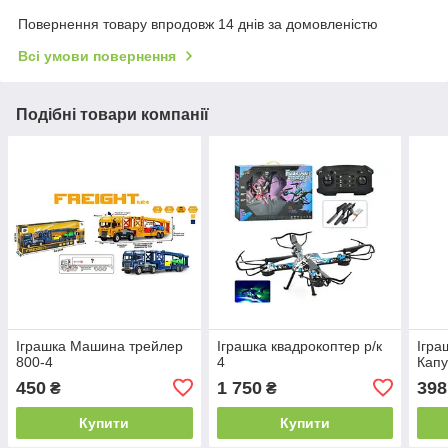
Повернення товару впродовж 14 днів за домовленістю
Всі умови повернення
Подібні товари компанії
Іграшка Машина трейлер
Іграшка квадрокоптер р/к
Ігра
800-4
4
Капу
450
1 750
398
₴
₴
Купити
Купити