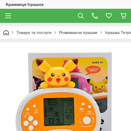
Крамниця Іграшок
Товари та послуги
Розвиваючи іграшки
Іграшка Тетр