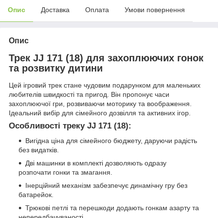
Опис
Доставка
Оплата
Умови повернення
Опис
Трек JJ 171 (18) для захоплюючих гонок
та розвитку дитини
Цей ігровий трек стане чудовим подарунком для маленьких
любителів швидкості та пригод. Він пропонує часи
захоплюючої гри, розвиваючи моторику та воображення.
Ідеальний вибір для сімейного дозвілля та активних ігор.
Особливості треку JJ 171 (18):
Вигідна ціна для сімейного бюджету, даруючи радість
без видатків.
Дві машинки в комплекті дозволяють одразу
розпочати гонки та змагання.
Інерційний механізм забезпечує динамічну гру без
батарейок.
Трюкові петлі та перешкоди додають гонкам азарту та
непередбачуваності.