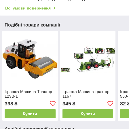
Всі умови повернення
Подібні товари компанії
Іграшка Машина Трактор
Іграшка Машина трактор
Ігра
129В-1
1167
550
398
345
82
₴
₴
Купити
Купити
Акційні пропозиції та новинки