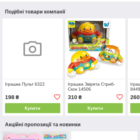
Подібні товари компанії
Іграшка Пульт 6322
Іграшка Звірята Стриб-
Ігра
Скок 14506
844
198
310
260
₴
₴
Купити
Купити
Акційні пропозиції та новинки