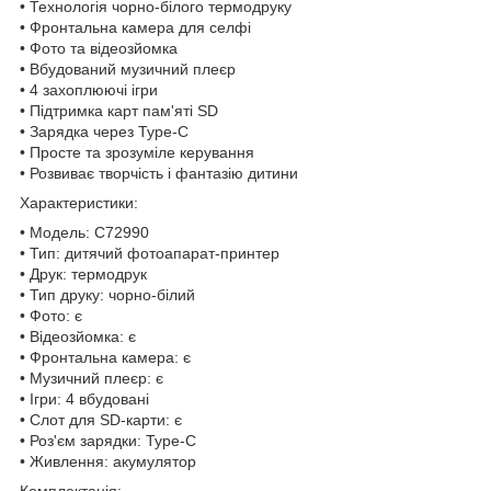
• Технологія чорно-білого термодруку
• Фронтальна камера для селфі
• Фото та відеозйомка
• Вбудований музичний плеєр
• 4 захоплюючі ігри
• Підтримка карт пам'яті SD
• Зарядка через Type-C
• Просте та зрозуміле керування
• Розвиває творчість і фантазію дитини
Характеристики:
• Модель: C72990
• Тип: дитячий фотоапарат-принтер
• Друк: термодрук
• Тип друку: чорно-білий
• Фото: є
• Відеозйомка: є
• Фронтальна камера: є
• Музичний плеєр: є
• Ігри: 4 вбудовані
• Слот для SD-карти: є
• Роз'єм зарядки: Type-C
• Живлення: акумулятор
Комплектація: