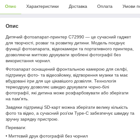
Опис
Характеристики
Доставка
Оплата
Умови п
Опис
Дитячий фотоапарат-принтер C72990 — це сучасний гаджет
для творчості, розваг та розвитку дитини. Модель поєднує
функції фотоапарата, відеокамери та портативного принтера,
дозволяючи миттєво друкувати зроблені фотографії без
використання чорнил.
Фотоапарат оснащений фронтальною камерою для селфі,
підтримує фото- та відеозйомку, відтворення музики та має
вбудовані ігри для ще цікавішого дозвілля. Технологія
термодруку дозволяє швидко друкувати чорно-білі
фотографії, які дитина може розфарбовувати або зберігати
на пам'ять.
Завдяки підтримці SD-карт можна зберігати велику кількість
фото та відео, а сучасний роз'єм Type-C забезпечує швидку та
зручну зарядку пристрою.
Переваги:
• Миттєвий друк фотографій без чорнил